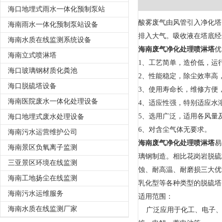
海口地埋式雨水一体化预制泵站
酸雾废气由风管引入净化塔
海南雨水一体化预制泵站设备
排入大气。吸收液在塔底经
海南水质在线监测系统设备
海南废气净化处理喷淋塔
优
海南立式喷淋塔
1、工艺简单，造价低，运
海口玻璃钢材质化粪池
2、性能稳定，除尘效率高
海口脱硫塔设备
3、使用寿命长，维修方便
海南医院废水一体化处理设备
4、适应性强，特别适应水
5、选用广泛，适用各风量
海口地埋式废水处理设备
6、对含尘气体无要求。
海南污水运营维护公司
海南废气净化处理喷淋塔
易
海南景区负氧离子监测
璃钢制造。相比花岗岩脱硫
三亚景区环境在线监测
蚀、耐高温、耐磨损三大优
海南工地扬尘在线监测
乳化型等各种类型的脱硫塔
海南污水运维服务
适用范围：
海南水质在线监测厂家
广泛应用于化工、电子、冶