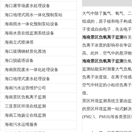
海口屠宰场废水处理设备
大气中除了氮气、氧气、二
海口地埋式雨水一体化预制泵站
组成的，原子核和电子构成
海南雨水一体化预制泵站设备
子变成自由电子，失去电子
海南水质在线监测系统设备
海南景区负氧离子监测
有关
海南立式喷淋塔
负离子浓度的影响存在争议
海口玻璃钢材质化粪池
高。此外，空气中的悬浮物
海口脱硫塔设备
海南景区负氧离子监测
负氧
监测站能实时测量大气负氧
海南医院废水一体化处理设备
负离子浓度值。在离子传感
海口地埋式废水处理设备
空气中特定的小粒径负离子
海南污水运营维护公司
值。
海南景区负氧离子监测
景区环境监测系统主要由监
三亚景区环境在线监测
的景区环境监测一站式解决
海南工地扬尘在线监测
(PM2.5、PM10)等各
海南污水运维服务