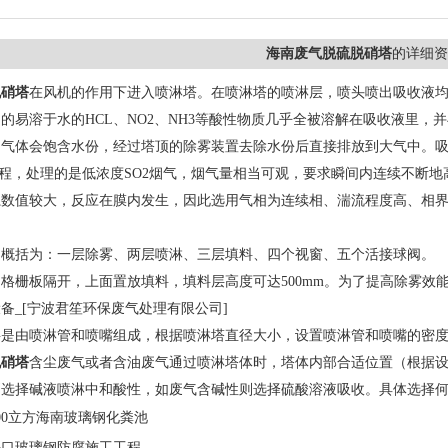
海南废气脱硫脱硝塔
的详细资
脱硝塔
在风机的作用下进入喷淋塔。在喷淋塔的喷淋层，喷头喷出吸收液
的易溶于水的HCL、NO2、NH3等酸性物质几乎全被溶解在吸收液里
的气体会饱含水份，经过塔顶的除雾装置去除水份后直接排放到大气中。
过程，处理的是低浓度SO2烟气，烟气量相当可观，要求瞬间内连续不断地
系数值较大，反应在膜内发生，因此选用气相为连续相、湍流程度高、相
构概括为：一层除雾、两层喷淋、三层填料、四个视窗、五个活接球阀。
格栅板隔开，上面置放填料，填料层高度可达500mm。为了提高除雾效
备_[宁波君笙环保废气处理有限公司]
层是由喷淋管和喷嘴组成，根据喷淋塔直径大小，设置喷淋管和喷嘴的密
脱硝塔
含尘废气或者含油废气通过喷淋塔体时，塔体内部合适位置（根据
则选择碱液喷淋中和酸性，如废气含碱性则选择硫酸溶液吸收。具体选择
00立方海南玻璃钢化粪池
海口玻璃钢防腐施工工程