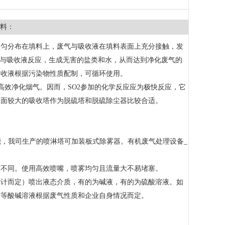
料：
均匀分布在填料上，废气与吸收液在填料表面上充分接触，发
，并与吸收液反应，生成无害的盐类和水，从而达到净化废气的
吸收液根据污染物性质配制，可循环使用。
高效净化烟气。因而，SO2参加的化学反应应为极快反应，它
界面较大的吸收塔作为脱硫塔和脱硫除尘器比较合适。
能，我司生产的喷淋塔可加装板式除雾器。有机废气处理设备_
度不同。使用高效喷嘴，喷雾均匀且流量大不易堵塞。
设计而定）喷出液态介质，有的为碱液，有的为硫酸溶液。如
何等酸碱溶液根据废气性质和企业自身情况而定。