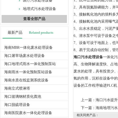
1、抗冲击负荷的能力强，
医疗污水处理设备
2、具有脱氮除磷能力，并
地埋式污水处理设备
3、接触氧化池内的填料多
查看全部产品
4、接触氧化池内采用曝气
5、出水水质稳定，污泥产
最新产品
Related products
6、潜水泵中可设于设备之
7、设备可设于地面上，也
海南MBR一体化废水处理设备
8、易于完成自动控制，管
海口屠宰场废水处理设备
海口污水处理设备
一体化污
海口地埋式雨水一体化预制泵站
高、生物降解速度快、占地
废水的处理，具有投资少、
海南雨水一体化预制泵站设备
氧的作用，沉积在设备中的
海南水质在线监测系统设备
设备的工作程序输进PLC
海南立式喷淋塔
海口玻璃钢材质化粪池
上一篇：
海口污水提升
海口脱硫塔设备
下一篇：
海南地埋污水
海南医院废水一体化处理设备
相关同类产品：