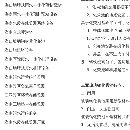
海口地埋式雨水一体化预制泵站
l、化粪池的选用根据不
海南雨水一体化预制泵站设备
2、化粪池的地点设置，原
高于化粪池基础平面时，化
海南水质在线监测系统设备
3、整体化粪池也zui小覆土
海南立式喷淋塔
于-13℃的地区，设计人
海口玻璃钢材质化粪池
4、化粪池安装在绿化带、
海口脱硫塔设备
5、井盖：在不过汽车时
海南医院废水一体化处理设备
要，铸铁或高分子井盖与地
海口地埋式废水处理设备
6、化粪池容积如超过50
海南污水运营维护公司
三亚玻璃钢化粪池
特点：
海南景区负氧离子监测
1、耐用
三亚景区环境在线监测
玻璃钢化粪池采用新型材料
海南工地扬尘在线监测
2、耐压、抗压强度高
海南污水运维服务
玻璃钢化粪池50钢材树脂
海南水质在线监测厂家
3、无后期管理、清渣周期