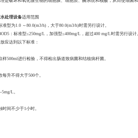
机理是破坏和氧化微生物的细胞膜、细胞质、酶系统和核酸，从而使细菌
废水处理设备
适用范围
型为1.0 ～80.0(m3/h)，大于80.0(m3/h)时需另行设计。
D5：标准型≤250mg/L，加强型≤400mg/L，超过400 mg/L时需另行设计
排放应达到以下标准：
取样500ml进行检验，不得检出肠道致病菌和结核病杆菌。
数每升不得大于500个。
5mg/L。
触时间不少于1小时。