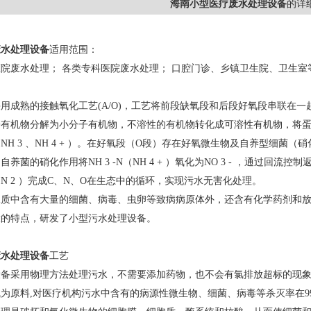
海南小型医疗废水处理设备
的详
废水处理设备
适用范围：
院废水处理； 各类专科医院废水处理； 口腔门诊、乡镇卫生院、卫生
用成熟的接触氧化工艺(A/O)，工艺将前段缺氧段和后段好氧段串联在
子有机物分解为小分子有机物，不溶性的有机物转化成可溶性有机物，将蛋
H 3 、NH 4 + ）。在好氧段（O段）存在好氧微生物及自养型细菌（硝
养菌的硝化作用将NH 3 -N（NH 4 + ）氧化为NO 3 - ，通过回流
N 2 ）完成C、N、O在生态中的循环，实现污水无害化处理。
水质中含有大量的细菌、病毒、虫卵等致病病原体外，还含有化学药剂和
大的特点，研发了小型污水处理设备。
废水处理设备
工艺
设备采用物理方法处理污水，不需要添加药物，也不会有氯排放超标的现
为原料,对医疗机构污水中含有的病源性微生物、细菌、病毒等杀灭率在9