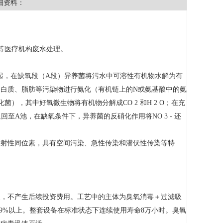
细资料：
室等医疗机构废水处理。
一起，在缺氧段（A段）异养菌将污水中可溶性有机物水解为有
白质、脂肪等污染物进行氨化（有机链上的N或氨基酸中的氨
化菌），其中好氧微生物将有机物分解成CO 2 和H 2 O；在充
控制返回至A池，在缺氧条件下，异养菌的反硝化作用将NO 3 - 还
放射性同位素，具有空间污染、急性传染和潜伏性传染等特
象，不产生后续投资费用。工艺中的主体为臭氧消毒＋过滤吸
9%以上。整套设备在标准状态下连续使用寿命8万小时。臭氧