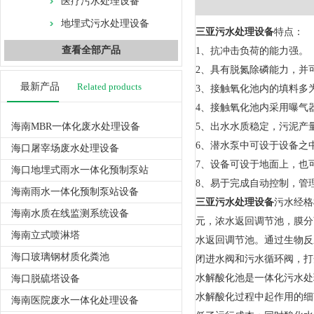
医疗污水处理设备
地埋式污水处理设备
三亚污水处理设备
特点：
查看全部产品
1、抗冲击负荷的能力强。
2、具有脱氮除磷能力，并
最新产品
Related products
3、接触氧化池内的填料多
4、接触氧化池内采用曝气
海南MBR一体化废水处理设备
5、出水水质稳定，污泥产
6、潜水泵中可设于设备之
海口屠宰场废水处理设备
7、设备可设于地面上，也
海口地埋式雨水一体化预制泵站
8、易于完成自动控制，管
海南雨水一体化预制泵站设备
三亚污水处理设备
污水经格
海南水质在线监测系统设备
元，浓水返回调节池，膜分
海南立式喷淋塔
水返回调节池。通过生物反
海口玻璃钢材质化粪池
闭进水阀和污水循环阀，打
水解酸化池是一体化污水处
海口脱硫塔设备
水解酸化过程中起作用的细
海南医院废水一体化处理设备