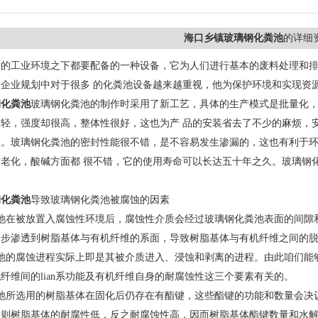
海口乡镇玻璃钢化粪池
的详细
的工业环境之下都要配备的一种设备，它为人们进行基本的废料处理和排
企业规划中对于很多 的化粪池设备越来越重视，他为保护环境和实现资
钢化粪池
玻璃钢化粪池的制作时采用了新工艺，具体的生产模式是批量化，
轻，强度却很高，整体性很好，这也为产 品的安装省去了不少的麻烦，
。玻璃钢化粪池的密封性能很不错，是不容易发生渗漏的，这也有利于环
老化，酸碱方面都 很不错，它的使用寿命可以长达五十年之久。玻璃钢
钢化粪池
导致玻璃钢化粪池被腐蚀的因素
粪池在被放置入腐蚀性环境后，腐蚀性介质会经过玻璃钢化粪池表面的间隙
逐步渗透到树脂基体与有机纤维的系面，导致树脂基体与有机纤维之间的
粪池的腐蚀进程实际上即是其被介质进入、浸蚀和剥离的进程。由此咱们能
纤维间的lian系功能及有机纤维自身的耐腐蚀性这三个要素有关的。
粪池所选用的树脂基体在固化后仍存在有酯键，这些酯键的功能和数量会决
，则树脂基体的耐腐性低，反之耐腐蚀性高，因而树脂基体酯键数量和水