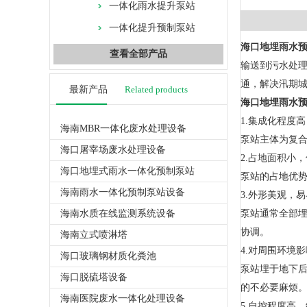
一体化雨水提升泵站
一体化提升预制泵站
海口地埋雨水
查看全部产品
输送到污水处
通，解决汛期
最新产品
Related products
海口地埋雨水
1.集成化程度
海南MBR一体化废水处理设备
泵站主体为复
海口屠宰场废水处理设备
2.占地面积小
海口地埋式雨水一体化预制泵站
泵站的占地优
海南雨水一体化预制泵站设备
3.外形美观，
海南水质在线监测系统设备
泵站通常全部
协调。
海南立式喷淋塔
4.对周围环境
海口玻璃钢材质化粪池
泵站埋于地下
海口脱硫塔设备
的不必要麻烦
海南医院废水一体化处理设备
5.自控程度高