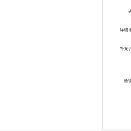
详细
补充
验