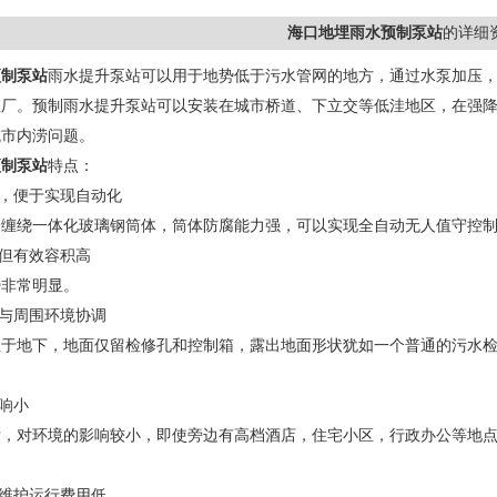
海口地埋雨水预制泵站
的详细
预制泵站
雨水提升泵站可以用于地势低于污水管网的地方，通过水泵加压
理厂。预制雨水提升泵站可以安装在城市桥道、下立交等低洼地区，在强
城市内涝问题。
预制泵站
特点：
高，便于实现自动化
合缠绕一体化玻璃钢筒体，筒体防腐能力强，可以实现全自动无人值守控
，但有效容积高
势非常明显。
易与周围环境协调
埋于地下，地面仅留检修孔和控制箱，露出地面形状犹如一个普通的污水
影响小
后，对环境的影响较小，即使旁边有高档酒店，住宅小区，行政办公等地
。
，维护运行费用低