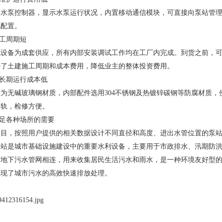
用水泵控制器，显示水泵运行状况，内置移动通信模块，可直接向泵站管
化配置。
施工周期短
化设备为成套供应，所有内部安装调试工作均在工厂内完成。到货之前，
少了土建施工周期和成本费用，降低业主的整体投资费用。
，长期运行成本低
为无碱玻璃钢材质，内部配件选用304不锈钢及热镀锌碳钢等防腐材质，
导轨，检修方便。
满足各种场所的需要
项目，按照用户提供的相关数据设计不同直径和高度、进出水管位置的泵
泵站是城市基础设施建设中的重要水利设备，主要用于市政排水、汛期防
市地下污水管网相连，用来收集居民生活污水和雨水，是一种环境友好型
实现了城市污水的高效快速排放处理。