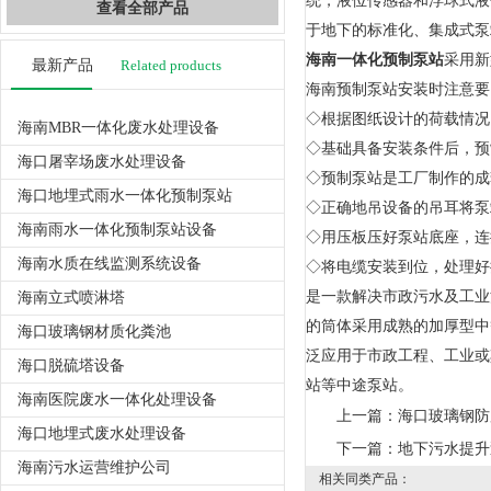
统，液位传感器和浮球式液
查看全部产品
于地下的标准化、集成式泵
海南一体化预制泵站
采用新
最新产品
Related products
海南预制泵站安装时注意要
◇根据图纸设计的荷载情况
海南MBR一体化废水处理设备
◇基础具备安装条件后，预
海口屠宰场废水处理设备
◇预制泵站是工厂制作的成
海口地埋式雨水一体化预制泵站
◇正确地吊设备的吊耳将泵
海南雨水一体化预制泵站设备
◇用压板压好泵站底座，连
海南水质在线监测系统设备
◇将电缆安装到位，处理好
是一款解决市政污水及工业
海南立式喷淋塔
的筒体采用成熟的加厚型中
海口玻璃钢材质化粪池
泛应用于市政工程、工业或
海口脱硫塔设备
站等中途泵站。
海南医院废水一体化处理设备
上一篇：
海口玻璃钢防
海口地埋式废水处理设备
下一篇：
地下污水提升
海南污水运营维护公司
相关同类产品：