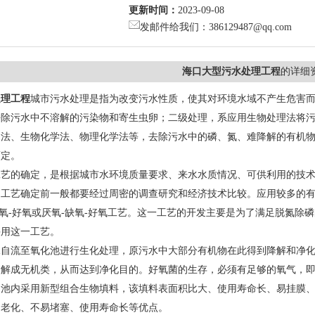
更新时间：
2023-09-08
发邮件给我们：386129487@qq.com
海口大型污水处理工程
的详细
处理工程
城市污水处理是指为改变污水性质，使其对环境水域不产生危害
去除污水中不溶解的污染物和寄生虫卵；二级处理，系应用生物处理法将
淀法、生物化学法、物理化学法等，去除污水中的磷、氮、难降解的有机
而定。
工艺的确定，是根据城市水环境质量要求、来水水质情况、可供利用的技
工艺确定前一般都要经过周密的调查研究和经济技术比较。应用较多的有A-O
缺氧-好氧或厌氧-缺氧-好氧工艺。这一工艺的开发主要是为了满足脱氮
采用这一工艺。
水自流至氧化池进行生化处理，原污水中大部分有机物在此得到降解和净
分解成无机类，从而达到净化目的。好氧菌的生存，必须有足够的氧气，
，池内采用新型组合生物填料，该填料表面积比大、使用寿命长、易挂膜
不老化、不易堵塞、使用寿命长等优点。