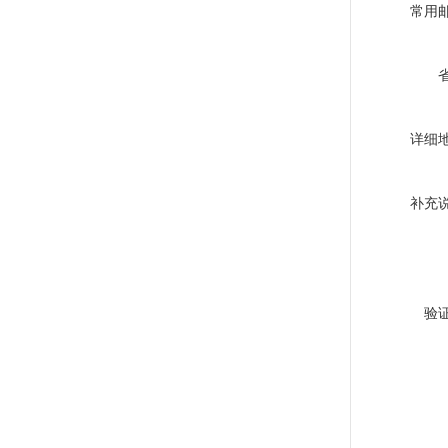
常用
详细
补充
验