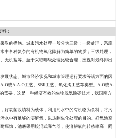
资料：
而采取的措施。城市污水处理一般分为三级：一级处理，系应
污水中各种复杂的有机物氧化降解为简单的物质；三级处理，
物、无机盐等。至于采取哪级处理比较合理，应视对最终排出
术发展状态、城市经济状况和城市管理运行要求等诸方面的因
或A-A-O工艺、SBR工艺、氧化沟工艺等类型。A-O或A-
除磷的需要，这是一种经济有效的生物脱氨除磷技术，我国南方
化，好氧菌以填料为载体，利用污水中的有机物为食料，将污
即污水中有足够的溶解氧，以达到生化处理的目的。好氧池空
、耐腐蚀，池底采用旋混式曝气器，使溶解氧的转移率高，同