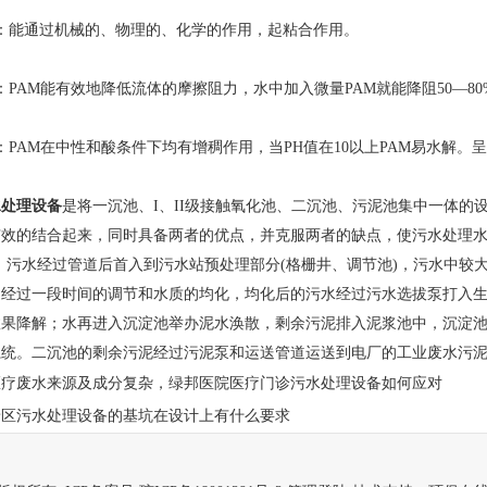
能通过机械的、物理的、化学的作用，起粘合作用。
AM能有效地降低流体的摩擦阻力，水中加入微量PAM就能降阻50—80
AM在中性和酸条件下均有增稠作用，当PH值在10以上PAM易水解。
水处理设备
是将一沉池、I、II级接触氧化池、二沉池、污泥池集中一体的
有效的结合起来，同时具备两者的优点，并克服两者的缺点，使污水处理
3/h。污水经过管道后首入到污水站预处理部分(格栅井、调节池)，污水
，经过一段时间的调节和水质的均化，均化后的污水经过污水选拔泵打入
效果降解；水再进入沉淀池举办泥水涣散，剩余污泥排入泥浆池中，沉淀
系统。二沉池的剩余污泥经过污泥泵和运送管道运送到电厂的工业废水污
医疗废水来源及成分复杂，绿邦医院医疗门诊污水处理设备如何应对
景区污水处理设备的基坑在设计上有什么要求