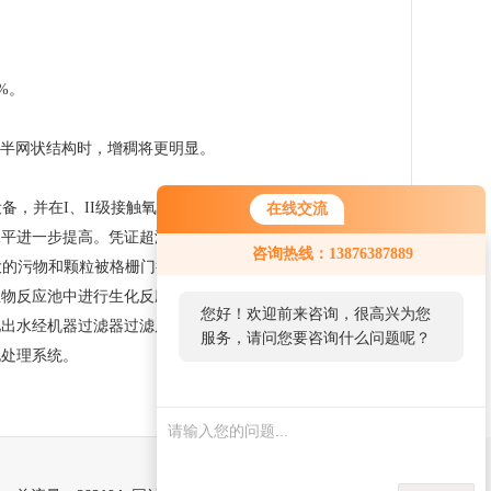
%。
呈半网状结构时，增稠将更明显。
设备，并在I、II级接触氧化池中进行鼓风曝气，使接触氧化法
在线交流
水平进一步提高。凭证超滤设置配备布置的出水需求，方案出
咨询热线：13876387889
中较大的污物和颗粒被格栅门截后，用污水泵选拔至调节池中，污
生物反应池中进行生化反应，污水中的有机物在生物反应池内
您好！欢迎前来咨询，很高兴为您
池出水经机器过滤器过滤后，再进入超滤部分，经处理后回用
服务，请问您要咨询什么问题呢？
泥处理系统。