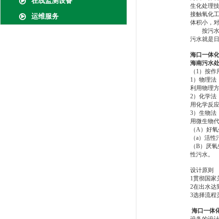
在线监测设备
生化处理技
接触氧化工
运维服务
体积小，
按污水来
污水就是
海口一体
海南污水
（1）按作
1）物理法
利用物理
2）化学法
用化学反
3）生物法
用微生物
（A）好
（a）活性
（B）厌
性污水。
设计原则
1贯彻国
2在出水
3选择流程
海口一体