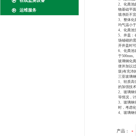
在线监测设备
2、化粪池
物基础平面
运维服务
墙净距不宜
3、整体化粪
均气温小于
4、化粪池
5、井盖
场铺砌的需
开井盖时
6、化粪池
于500mm
玻璃钢化
便并加以
圾)有充沛
三亚玻璃
1、轻质高
的加强技
2、玻璃
等情况，
3、玻璃钢
时，考虑
4、玻璃钢
产品：