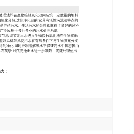
处理法即在生物接触氧化池内装填一定数量的填料
氧化分解,达到净化目的.它具有活性污泥法特点的
还是养殖污水、生活污水的处理都取得了良好的经济
广泛应用于各行各业的污水处理系统.
调节池.调节池出水进入生物接触氧化池在生物接触
型鼓风机鼓风使污水在有氧条件下与生物膜充分接
得到净化.同时控制溶解氧水平保证污水中氨态氮由
料石英砂,对沉淀池出水进一步吸附、沉淀处理使出
能力；