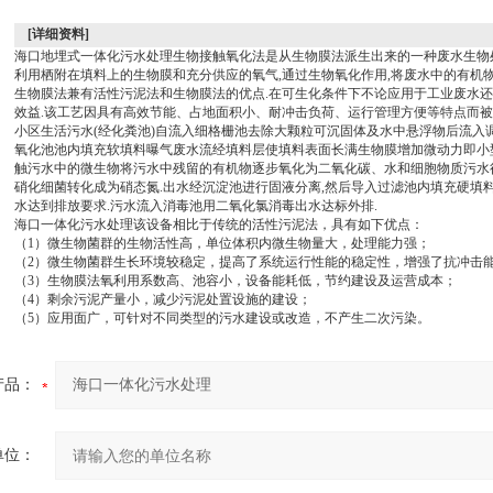
[详细资料]
海口地埋式一体化污水处理生物接触氧化法是从生物膜法派生出来的一种废水生物
利用栖附在填料上的生物膜和充分供应的氧气,通过生物氧化作用,将废水中的有机物
生物膜法兼有活性污泥法和生物膜法的优点.在可生化条件下不论应用于工业废水
效益.该工艺因具有高效节能、占地面积小、耐冲击负荷、运行管理方便等特点而被
小区生活污水(经化粪池)自流入细格栅池去除大颗粒可沉固体及水中悬浮物后流入
氧化池池内填充软填料曝气废水流经填料层使填料表面长满生物膜增加微动力即小
触污水中的微生物将污水中残留的有机物逐步氧化为二氧化碳、水和细胞物质污水
硝化细菌转化成为硝态氮.出水经沉淀池进行固液分离,然后导入过滤池内填充硬填
水达到排放要求.污水流入消毒池用二氧化氯消毒出水达标外排.
海口一体化污水处理该设备相比于传统的活性污泥法，具有如下优点：
（1）微生物菌群的生物活性高，单位体积内微生物量大，处理能力强；
（2）微生物菌群生长环境较稳定，提高了系统运行性能的稳定性，增强了抗冲击
（3）生物膜法氧利用系数高、池容小，设备能耗低，节约建设及运营成本；
（4）剩余污泥产量小，减少污泥处置设施的建设；
（5）应用面广，可针对不同类型的污水建设或改造，不产生二次污染。
产品：
单位：