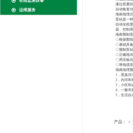
在线监测设备
液位双重控
自动恢复功
运维服务
海南地埋
泵站是一
自动化程度
器、控制
海南预制泵
◇根据图
◇基础具
◇预制泵站
◇正确地吊
◇用压板压
◇将电缆
海南地埋
1，黑臭河
2，内河和
3，小区和
4，一般市
5，生活自
产品：