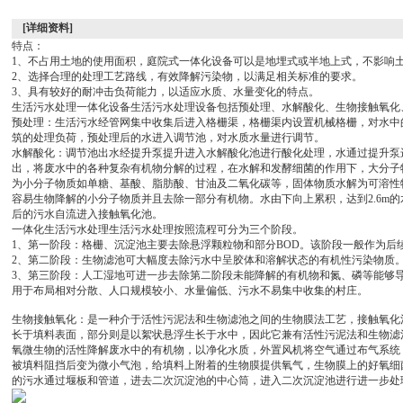
[详细资料]
特点：
1、不占用土地的使用面积，庭院式一体化设备可以是地埋式或半地上式，不影响
2、选择合理的处理工艺路线，有效降解污染物，以满足相关标准的要求。
3、具有较好的耐冲击负荷能力，以适应水质、水量变化的特点。
生活污水处理一体化设备生活污水处理设备包括预处理、水解酸化、生物接触氧化
预处理：生活污水经管网集中收集后进入格栅渠，格栅渠内设置机械格栅，对水中
筑的处理负荷，预处理后的水进入调节池，对水质水量进行调节。
水解酸化：调节池出水经提升泵提升进入水解酸化池进行酸化处理，水通过提升泵
出，将废水中的各种复杂有机物分解的过程，在水解和发酵细菌的作用下，大分子
为小分子物质如单糖、基酸、脂肪酸、甘油及二氧化碳等，固体物质水解为可溶性
容易生物降解的小分子物质并且去除一部分有机物。水由下向上累积，达到2.6m
后的污水自流进入接触氧化池。
一体化生活污水处理生活污水处理按照流程可分为三个阶段。
1、第一阶段：格栅、沉淀池主要去除悬浮颗粒物和部分BOD。该阶段一般作为后
2、第二阶段：生物滤池可大幅度去除污水中呈胶体和溶解状态的有机性污染物质
3、第三阶段：人工湿地可进一步去除第二阶段未能降解的有机物和氮、磷等能够
用于布局相对分散、人口规模较小、水量偏低、污水不易集中收集的村庄。
生物接触氧化：是一种介于活性污泥法和生物滤池之间的生物膜法工艺，接触氧化
长于填料表面，部分则是以絮状悬浮生长于水中，因此它兼有活性污泥法和生物滤
氧微生物的活性降解废水中的有机物，以净化水质，外置风机将空气通过布气系统
被填料阻挡后变为微小气泡，给填料上附着的生物膜提供氧气，生物膜上的好氧细
的污水通过堰板和管道，进去二次沉淀池的中心筒，进入二次沉淀池进行进一步处