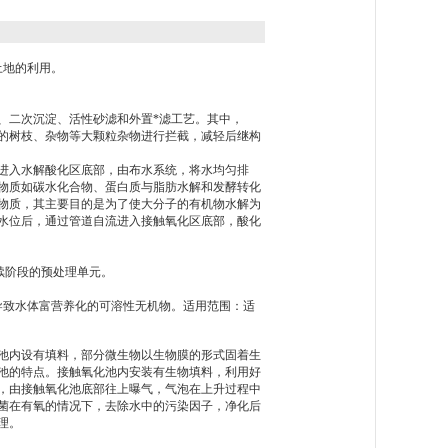
土地的利用。
、二次沉淀、活性砂滤和外置*滤工艺。其中，
的树枝、杂物等大颗粒杂物进行拦截，减轻后继构
进入水解酸化区底部，由布水系统，将水均匀排
物质如碳水化合物、蛋白质与脂肪水解和发酵转化
物质，其主要目的是为了使大分子的有机物水解为
的水位后，通过管道自流进入接触氧化区底部，酸化
续阶段的预处理单元。
。
导致水体富营养化的可溶性无机物。适用范围：适
池内设有填料，部分微生物以生物膜的形式固着生
池的特点。接触氧化池内安装有生物填料，利用好
，由接触氧化池底部往上曝气，气泡在上升过程中
菌在有氧的情况下，去除水中的污染因子，净化后
理。