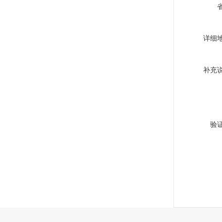
详细
补充
验