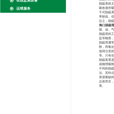
在线监测设备
脱硫系统
吸收液所
运维服务
干式脱硫
率较低，
总之，脱
海口脱硫
煤、油、
脱硫塔的
盐等物质
脱硫塔通
附，而氧
值得注意
等。只有
脱硫装置
或物理吸
不同的脱
法。其特
资源紧缺
总体而言
害。